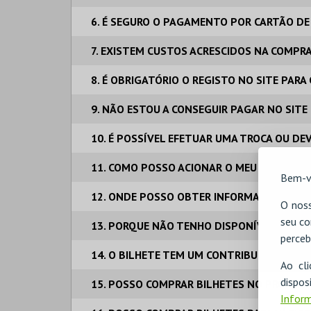
6. É SEGURO O PAGAMENTO POR CARTÃO DE
7. EXISTEM CUSTOS ACRESCIDOS NA COMPR
8. É OBRIGATÓRIO O REGISTO NO SITE PAR
9. NÃO ESTOU A CONSEGUIR PAGAR NO SITE
10. É POSSÍVEL EFETUAR UMA TROCA OU DE
11. COMO POSSO ACIONAR O MEU SEGURO DE
Bem-v
12. ONDE POSSO OBTER INFORMAÇÕES ADIC
O noss
seu co
13. PORQUE NÃO TENHO DISPONÍVEL O PA
perceb
14. O BILHETE TEM UM CONTRIBUINTE E NO
Ao cl
disp
15. POSSO COMPRAR BILHETES NO PRÓPRIO
Inform