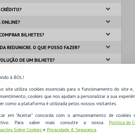
 CRÉDITO?
A ONLINE?
A COMPRAR BILHETES?
 DA REDUNICRE. O QUE POSSO FAZER?
VOLUÇÃO DE UM BILHETE?
 BILHETEIRA?
indo à BOL!
IONAIS SOBRE OS EVENTOS?
o site utiliza cookies essenciais para o funcionamento do site e
nsentimento, cookies que nos ajudam a personalizar a sua experiên
GAMENTO POR MULTIBANCO?
er como a plataforma é utilizada pelos nossos visitantes.
ME QUE NÃO O MEU.
icar em "Aceitar" concorda com o armazenamento de cookies 
ositivo. Para saber mais consulte a nossa
Política de 
 DIA DO EVENTO?
ações Sobre Cookies
e
Privacidade & Segurança
.