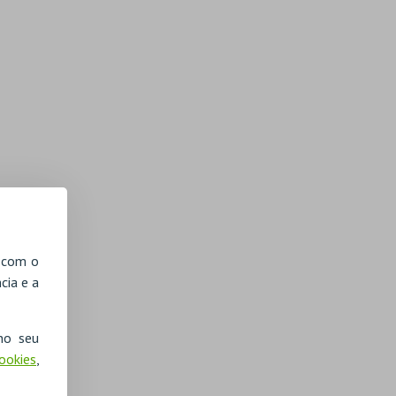
, com o
cia e a
no seu
Cookies
,